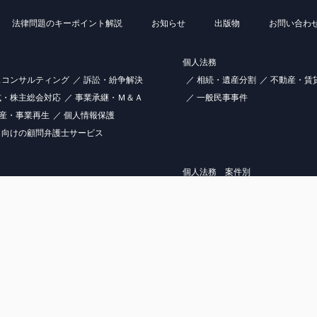
法律問題のキーポイント解説
お知らせ
出版物
お問い合わ
個人法務
スコンサルティング
訴訟・紛争解決
相続・遺産分割
不動産・賃
式・株主総会対応
事業承継・Ｍ＆Ａ
一般民事事件
産・事業再生
個人情報保護
）向けの顧問弁護士サービス
個人法務 案件別
建設業の解決事例
不動産業の解決事例
遺言・死後事務委任の解決事例
例
金融サービス業の解決事例
相続・遺産分割の解決事例
債権回収の解決事例
債務整
青山東京法律事務所
〒107-0062 東京都港区南青山1-1-1 新青山ビル 東館13階