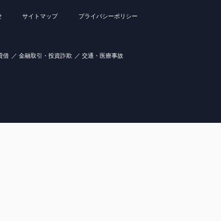
せ
サイトマップ
プライバシーポリシー
貸借
金融取引・投資詐欺
交通・医療事故
民事信託の解決事例
交通事故の解決事例
消費者被害の解決事例
理・破産の解決事例