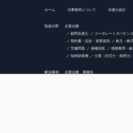
ホーム
当事務所について
弁護士紹介
取扱分野
企業法務
顧問弁護士
コーポレートガバナン
契約書・定款・就業規則
株主・株
労働問題
債権回収
債務整理・破
知的財産権
士業（社労士・税理士
解決事例
企業法務 業種別
株主間・取締役間紛争の解決事例
製造業の解決事例
小売業の解決事
インターネットビジネスの解決事例