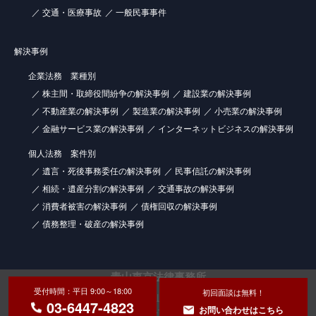
交通・医療事故
一般民事事件
解決事例
企業法務 業種別
株主間・取締役間紛争の解決事例
建設業の解決事例
不動産業の解決事例
製造業の解決事例
小売業の解決事例
金融サービス業の解決事例
インターネットビジネスの解決事例
個人法務 案件別
遺言・死後事務委任の解決事例
民事信託の解決事例
相続・遺産分割の解決事例
交通事故の解決事例
消費者被害の解決事例
債権回収の解決事例
債務整理・破産の解決事例
青山東京法律事務所
受付時間：平日 9:00～18:00
初回面談は無料！
〒107-0062 東京都港区南青山1-1-1 新青山ビル 東館13階
03-6447-4823
お問い合わせはこちら
半蔵門線、大江戸線 青山一丁目駅 南青山方面出口直結