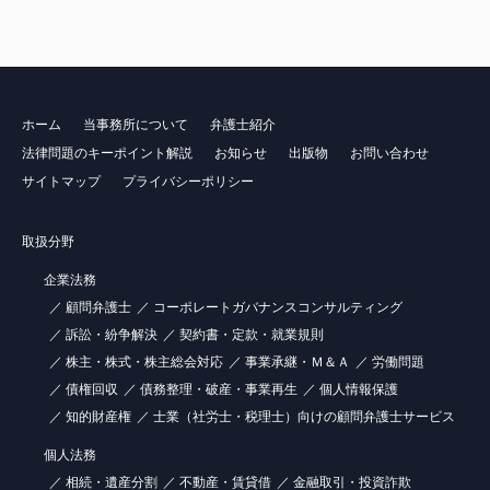
ホーム
当事務所について
弁護士紹介
法律問題のキーポイント解説
お知らせ
出版物
お問い合わせ
サイトマップ
プライバシーポリシー
取扱分野
企業法務
顧問弁護士
コーポレートガバナンスコンサルティング
訴訟・紛争解決
契約書・定款・就業規則
株主・株式・株主総会対応
事業承継・Ｍ＆Ａ
労働問題
債権回収
債務整理・破産・事業再生
個人情報保護
知的財産権
士業（社労士・税理士）向けの顧問弁護士サービス
個人法務
相続・遺産分割
不動産・賃貸借
金融取引・投資詐欺