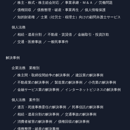
株主・株式・株主総会対応
事業承継・Ｍ＆Ａ
労働問題
債権回収
債務整理・破産・事業再生
個人情報保護
知的財産権
士業（社労士・税理士）向けの顧問弁護士サービス
個人法務
相続・遺産分割
不動産・賃貸借
金融取引・投資詐欺
交通・医療事故
一般民事事件
解決事例
企業法務 業種別
株主間・取締役間紛争の解決事例
建設業の解決事例
不動産業の解決事例
製造業の解決事例
小売業の解決事例
金融サービス業の解決事例
インターネットビジネスの解決事例
個人法務 案件別
遺言・死後事務委任の解決事例
民事信託の解決事例
相続・遺産分割の解決事例
交通事故の解決事例
消費者被害の解決事例
債権回収の解決事例
債務整理・破産の解決事例