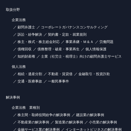
取扱分野
企業法務
顧問弁護士
コーポレートガバナンスコンサルティング
訴訟・紛争解決
契約書・定款・就業規則
株主・株式・株主総会対応
事業承継・Ｍ＆Ａ
労働問題
債権回収
債務整理・破産・事業再生
個人情報保護
知的財産権
士業（社労士・税理士）向けの顧問弁護士サービス
個人法務
相続・遺産分割
不動産・賃貸借
金融取引・投資詐欺
交通・医療事故
一般民事事件
解決事例
企業法務 業種別
株主間・取締役間紛争の解決事例
建設業の解決事例
不動産業の解決事例
製造業の解決事例
小売業の解決事例
金融サービス業の解決事例
インターネットビジネスの解決事例