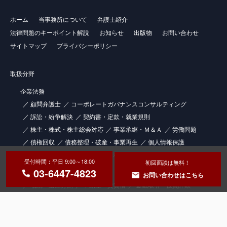
ホーム
当事務所について
弁護士紹介
法律問題のキーポイント解説
お知らせ
出版物
お問い合わせ
サイトマップ
プライバシーポリシー
取扱分野
企業法務
顧問弁護士
コーポレートガバナンスコンサルティング
訴訟・紛争解決
契約書・定款・就業規則
株主・株式・株主総会対応
事業承継・Ｍ＆Ａ
労働問題
債権回収
債務整理・破産・事業再生
個人情報保護
知的財産権
士業（社労士・税理士）向けの顧問弁護士サービス
受付時間：平日 9:00～18:00
初回面談は無料！
03-6447-4823
個人法務
お問い合わせはこちら
相続・遺産分割
不動産・賃貸借
金融取引・投資詐欺
交通・医療事故
一般民事事件
解決事例