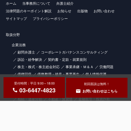
ホーム
当事務所について
弁護士紹介
法律問題のキーポイント解説
お知らせ
出版物
お問い合わせ
サイトマップ
プライバシーポリシー
取扱分野
企業法務
顧問弁護士
コーポレートガバナンスコンサルティング
訴訟・紛争解決
契約書・定款・就業規則
株主・株式・株主総会対応
事業承継・Ｍ＆Ａ
労働問題
債権回収
債務整理・破産・事業再生
個人情報保護
知的財産権
士業（社労士・税理士）向けの顧問弁護士サービス
受付時間：平日 9:00～18:00
初回面談は無料！
03-6447-4823
お問い合わせはこちら
個人法務
相続・遺産分割
不動産・賃貸借
金融取引・投資詐欺
交通・医療事故
一般民事事件
解決事例