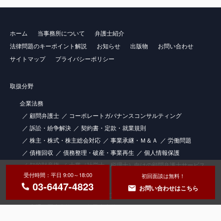
ホーム
当事務所について
弁護士紹介
法律問題のキーポイント解説
お知らせ
出版物
お問い合わせ
サイトマップ
プライバシーポリシー
取扱分野
企業法務
顧問弁護士
コーポレートガバナンスコンサルティング
訴訟・紛争解決
契約書・定款・就業規則
株主・株式・株主総会対応
事業承継・Ｍ＆Ａ
労働問題
債権回収
債務整理・破産・事業再生
個人情報保護
知的財産権
士業（社労士・税理士）向けの顧問弁護士サービス
受付時間：平日 9:00～18:00
初回面談は無料！
個人法務
03-6447-4823
お問い合わせはこちら
相続・遺産分割
不動産・賃貸借
金融取引・投資詐欺
交通・医療事故
一般民事事件