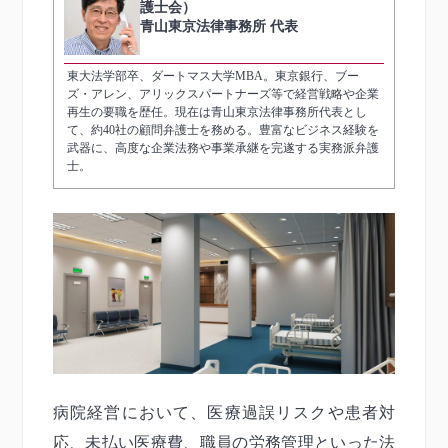
護士会）
青山東京法律事務所 代表
東大法学部卒、ダートマス大学MBA。東京銀行、ブー
ズ・アレン、アリックスパートナーズ等で経営戦略や企業
再生の要職を歴任。現在は青山東京法律事務所代表とし
て、約40社の顧問弁護士を務める。豊富なビジネス経験を
武器に、高度な企業法務や事業承継を完遂する実務派弁護
士。
病院経営において、医療過誤リスクや患者対
応、未払い医療費、職員の労務管理といった法