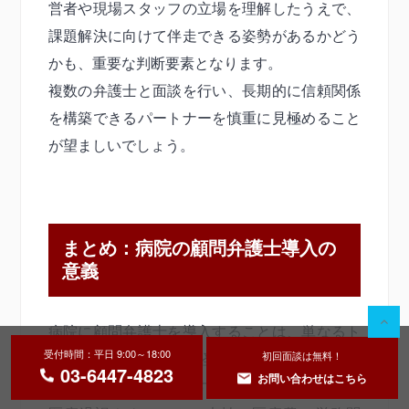
営者や現場スタッフの立場を理解したうえで、
課題解決に向けて伴走できる姿勢があるかどう
かも、重要な判断要素となります。
複数の弁護士と面談を行い、長期的に信頼関係
を構築できるパートナーを慎重に見極めること
が望ましいでしょう。
まとめ：病院の顧問弁護士導入の
意義
病院に顧問弁護士を導入することは、単なるト
受付時間：平日 9:00～18:00
初回面談は無料！
ラブル対応ではなく、経営の安定とリスク管理
03-6447-4823
お問い合わせはこちら
を支える重要な施策です。