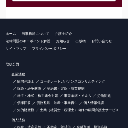
ホーム
当事務所について
弁護士紹介
法律問題のキーポイント解説
お知らせ
出版物
お問い合わせ
サイトマップ
プライバシーポリシー
取扱分野
企業法務
顧問弁護士
コーポレートガバナンスコンサルティング
訴訟・紛争解決
契約書・定款・就業規則
株主・株式・株主総会対応
事業承継・Ｍ＆Ａ
労働問題
債権回収
債務整理・破産・事業再生
個人情報保護
知的財産権
士業（社労士・税理士）向けの顧問弁護士サービス
個人法務
相続・遺産分割
不動産・賃貸借
金融取引・投資詐欺