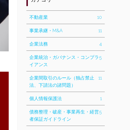
不動産業
10
事業承継・M&A
11
企業法務
4
企業統治・ガバナンス・コンプラ
5
イアンス
企業間取引のルール（独占禁止
11
法、下請法の諸問題）
個人情報保護法
1
債務整理・破産・事業再生・経営
5
者保証ガイドライン