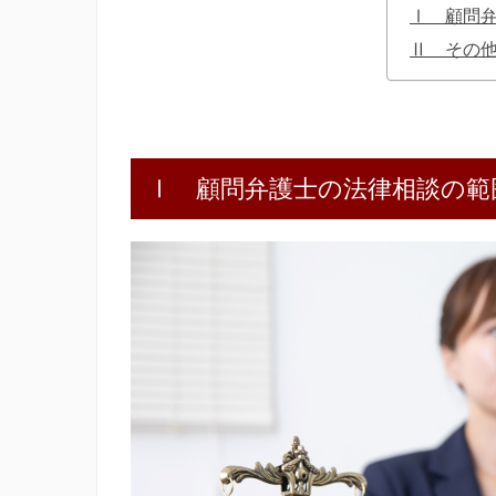
Ⅰ 顧問
Ⅱ その
Ⅰ 顧問弁護士の法律相談の範