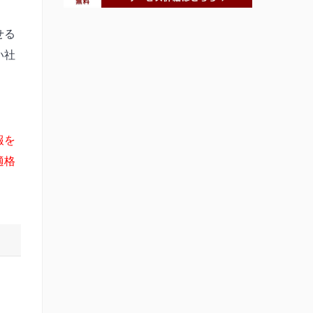
せる
い社
報を
適格