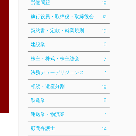
労働問題
19
執行役員・取締役・取締役会
12
契約書・定款・就業規則
13
建設業
6
株主・株式・株主総会
7
法務デューデリジェンス
1
相続・遺産分割
19
製造業
8
運送業・物流業
1
顧問弁護士
14