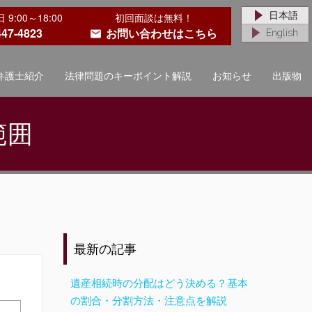
日本語
:00～18:00
初回面談は無料！
447-4823
お問い合わせはこちら
English
弁護士紹介
法律問題のキーポイント解説
お知らせ
出版物
範囲
最新の記事
遺産相続時の分配はどう決める？基本
の割合・分割方法・注意点を解説