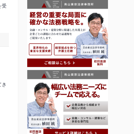
を受
てき