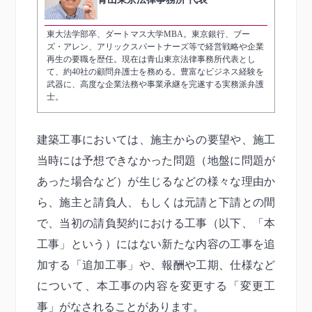
東大法学部卒、ダートマス大学MBA。東京銀行、ブー
ズ・アレン、アリックスパートナーズ等で経営戦略や企業
再生の要職を歴任。現在は青山東京法律事務所代表とし
て、約40社の顧問弁護士を務める。豊富なビジネス経験を
武器に、高度な企業法務や事業承継を完遂する実務派弁護
士。
建築工事においては、施主からの要望や、施工
当時には予想できなかった問題（地盤に問題が
あった場合など）が生じるなどの様々な理由か
ら、施主と請負人、もしくは元請と下請との間
で、当初の請負契約における工事（以下、「本
工事」という）にはない新たな内容の工事を追
加する「追加工事」や、報酬や工期、仕様など
について、本工事の内容を変更する「変更工
事」がなされることがあります。